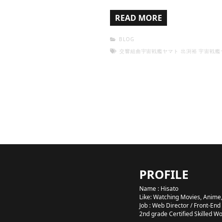
READ MORE
BLOG
交響組曲宇宙戦艦ヤマト
出渕裕
宇宙戦艦
PROFILE
Name : Hisato
Like: Watching Movies, Anime,
Job : Web Director / Front-End
2nd grade Certified Skilled W