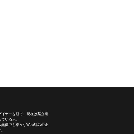
ザイナーを経て、現在は某企業
っている人。
無償でも様々なWeb絡みの企
す。