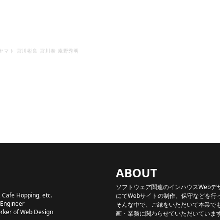
ヤマト
宮川彬良
宮川泰
庵野秀明
ABOUT
ソフトウェア関連のインハウスWebデ
 Cafe Hopping, etc.
にてWebサイトの制作、保守などを行
 Engineer
そんな中で、ご縁をいただいて本業でも
orker of Web Design
画・業務に関わらせていただいていま