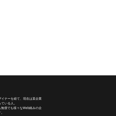
ザイナーを経て、現在は某企業
っている人。
無償でも様々なWeb絡みの企
す。