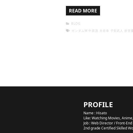
READ MORE
BLOG
ガンダムW
中原茂
大谷幸
子安武人
折笠
PROFILE
Name : Hisato
Like: Watching Movies, Anime,
Job : Web Director / Front-End
2nd grade Certified Skilled W