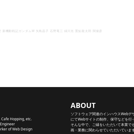
愛
新機動戦記ガンダムW
矢島晶子
石野竜三
緑川光
置鮎龍太郎
関俊彦
ABOUT
ソフトウェア関連のインハウスWebデ
 Cafe Hopping, etc.
にてWebサイトの制作、保守などを行
 Engineer
そんな中で、ご縁をいただいて本業でも
orker of Web Design
画・業務に関わらせていただいていま