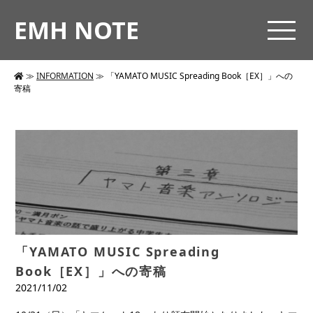
EMH NOTE
≫
INFORMATION
≫
「YAMATO MUSIC Spreading Book［EX］」への
寄稿
「YAMATO MUSIC Spreading
Book［EX］」への寄稿
2021/11/02