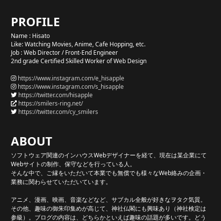
PROFILE
Name : Hisato
Like: Watching Movies, Anime, Cafe Hopping, etc.
Job : Web Director / Front-End Engineer
2nd grade Certified Skilled Worker of Web Design
https://www.instagram.com/e_hisapple
https://www.instagram.com/s_hisapple
https://twitter.com/hisapple
https://smilers-ring.net/
https://twitter.com/cy_smilers
ABOUT
ソフトウェア関連のインハウスWebデザイナーを経て、現在は某企業にて
Webサイトの制作、保守などを行っている人。
そんな中で、ご縁をいただいて本業でも無償でも様々なWeb絡みの企画・
業務に関わらせていただいています。
アニメ、漫画、映画、音楽などなど、サブカル全般が好きなヲタク気質。
その他、趣味の御朱印集めが高じて、神社仏閣にも興味あり（神社検定は
参級）。ブログの内容は、どちらかといえば趣味の話題が多いです。どう