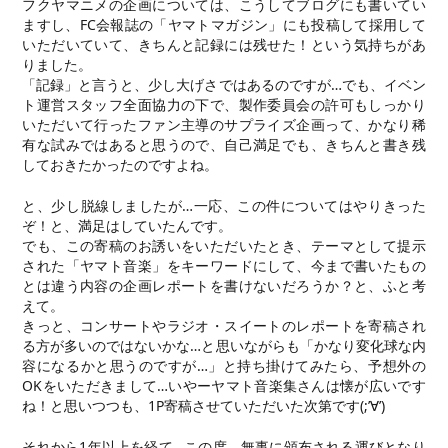
フクヤマニメの企画については、こうしてブログにも書いてい
ますし、FC会報誌の「ヤマトマガジン」にも投稿して採用して
いただいていて、きちんと記録には残せた！という気持ちがあ
りました。
「記録」と言うと、少し大げさではあるのですが…でも、イベン
ト運営スタッフ全面協力の下で、製作委員会の許可もしっかり
いただいて行ったファン主導のサプライズ企画って、かなり稀
有な試みではあると思うので、自己満足でも、きちんと書き残
しておきたかったのですよね。
と、少し脱線しましたが…一応、この件についてはやりきった
ぞ！と、満足はしていたんです。
でも、この寄稿のお誘いをいただいたとき、テーマとして提示
された「ヤマト音楽」をキーワードにして、今まで書いたもの
とは違う内容の企画レポートを書けないだろうか？と、ふと考
えて。
きっと、コンサートやラジオ・スイートのレポートを寄稿され
る方が多いのではないかな…と思いながらも「かなり変化球な内
容になるかと思うのですが…」と持ち掛けてみたら、予想外の
OKをいただきまして…いやーヤマト音楽集さんは懐が広いです
ね！と思いつつも、1P寄稿させていただいた次第です(;’∀’)
それから1年以上を経て…この度、無事に頒布される運びとなり