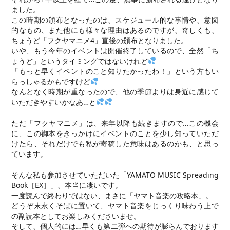
ました。
この時期の頒布となったのは、スケジュール的な事情や、意図
的なもの、また他にも様々な理由はあるのですが、奇しくも、
ちょうど「フクヤマニメ4」直後の頒布となりました。
いや、もう今年のイベントは開催終了しているので、全然「ち
ょうど」というタイミングではないけれど
「もっと早くイベントのこと知りたかったわ！」という方もい
らっしゃるかもですけど
なんとなく時期が重なったので、他の季節よりは身近に感じて
いただきやすいかなあ…と
ただ「フクヤマニメ」は、来年以降も続きますので…この機会
に、この御本をきっかけにイベントのことを少し知っていただ
けたら、それだけでも私が寄稿した意味はあるのかも、と思っ
ています。
そんな私も参加させていただいた「YAMATO MUSIC Spreading
Book［EX］」、本当に凄いです。
一度読んで終わりではない、まさに「ヤマト音楽の攻略本」。
どうぞ末永くそばに置いて、ヤマト音楽をじっくり味わう上で
の副読本としてお楽しみくださいませ。
そして、個人的には…早くも第二弾への期待が膨らんでおります