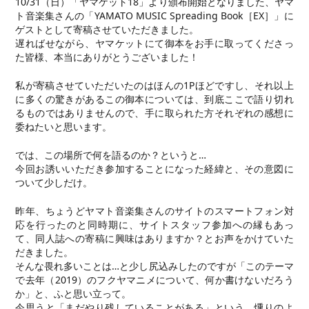
10/31（日）「ヤマケット18」より頒布開始となりました、ヤマ
ト音楽集さんの「YAMATO MUSIC Spreading Book［EX］」に
ゲストとして寄稿させていただきました。
遅ればせながら、ヤマケットにて御本をお手に取ってくださっ
た皆様、本当にありがとうございました！
私が寄稿させていただいたのはほんの1Pほどですし、それ以上
に多くの驚きがあるこの御本については、到底ここで語り切れ
るものではありませんので、手に取られた方それぞれの感想に
委ねたいと思います。
では、この場所で何を語るのか？というと…
今回お誘いいただき参加することになった経緯と、その意図に
ついて少しだけ。
昨年、ちょうどヤマト音楽集さんのサイトのスマートフォン対
応を行ったのと同時期に、サイトスタッフ参加への縁もあっ
て、同人誌への寄稿に興味はありますか？とお声をかけていた
だきました。
そんな畏れ多いことは…と少し尻込みしたのですが「このテーマ
で去年（2019）のフクヤマニメについて、何か書けないだろう
か」と、ふと思い立って。
今思うと「まだやり残していることがある」という、燻りのよ