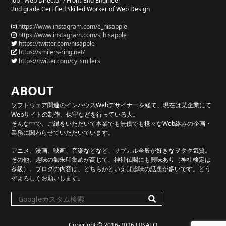
Job : Web Director / Front-End Engineer
2nd grade Certified Skilled Worker of Web Design
https://www.instagram.com/e_hisapple
https://www.instagram.com/s_hisapple
https://twitter.com/hisapple
https://smilers-ring.net/
https://twitter.com/cy_smilers
ABOUT
ソフトウェア関連のインハウスWebデザイナーを経て、現在は某企業にて
Webサイトの制作、保守などを行っている人。
そんな中で、ご縁をいただいて本業でも無償でも様々なWeb絡みの企画・
業務に関わらせていただいています。
アニメ、漫画、映画、音楽などなど、サブカル全般が好きなヲタク気質。
その他、趣味の御朱印集めが高じて、神社仏閣にも興味あり（神社検定は
参級）。ブログの内容は、どちらかといえば趣味の話題が多いです。どう
ぞよろしくお願いします。
Copyright ©
2016-2026 HISATO